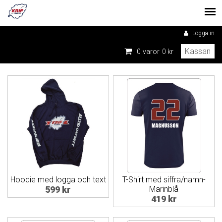
Logga in
Kassan
0
varor
0 kr
Hoodie med logga och text
T-Shirt med siffra/namn-
599 kr
Marinblå
419 kr